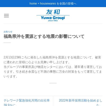
Skip
home + housewares を全国の皆様へ
to
content
お知らせ
福島県沖を震源とする地震の影響について
2月13日23時ごろに発生した福島県沖を震源とする地震について、被害
に遭われた皆様に心よりお見舞い申し上げます。
当グループの事業所及び物流センターにおいては、通常通り運営してお
ります。引き続き余震など不測の事態に万全の対策をもって運営してま
いります。
テレワーク緊急強化月間の出社率
2022年新卒採用活動を始めまし
39.9％に。
た。