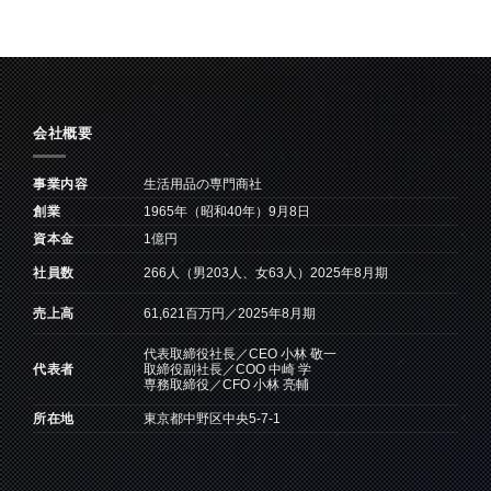
会社概要
事業内容
生活用品の専門商社
創業
1965年（昭和40年）9月8日
資本金
1億円
266人（男203人、女63人）2025年8月期
社員数
61,621百万円／2025年8月期
売上高
代表取締役社長／CEO 小林 敬一
取締役副社長／COO 中崎 学
代表者
専務取締役／CFO 小林 亮輔
所在地
東京都中野区中央5-7-1