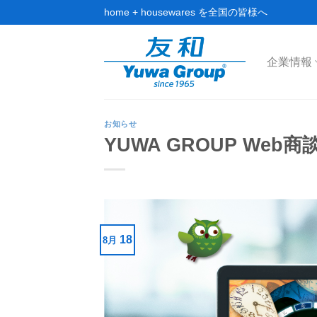
Skip
home + housewares を全国の皆様へ
to
content
企業情報
お知らせ
YUWA GROUP We
18
8月