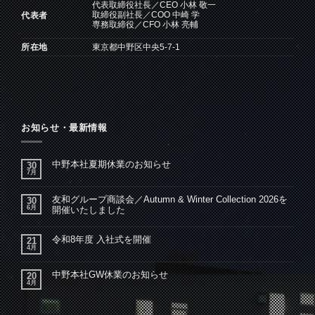
代表取締役社長／CEO 小林 敬一
取締役副社長／COO 中崎 学
代表者
専務取締役／CFO 小林 亮輔
所在地
東京都中野区中央5-7-1
お知らせ・最新情報
中野本社夏期休業のお知らせ
30
7月
友和グループ商談会／Autumn & Winter Collection 2026を
30
6月
開催いたしました
令和8年度 入社式を開催
21
4月
中野本社GW休業のお知らせ
20
4月