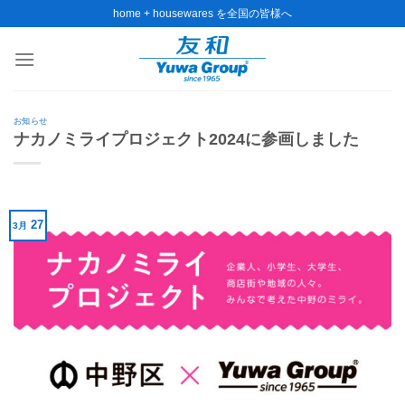
Skip
home + housewares を全国の皆様へ
to
content
お知らせ
ナカノミライプロジェクト2024に参画しました
27
3月