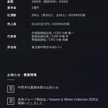
創業
1965年（昭和40年）9月8日
資本金
1億円
266人（男203人、女63人）2025年8月期
社員数
61,621百万円／2025年8月期
売上高
代表取締役社長／CEO 小林 敬一
取締役副社長／COO 中崎 学
代表者
専務取締役／CFO 小林 亮輔
所在地
東京都中野区中央5-7-1
お知らせ・最新情報
中野本社夏期休業のお知らせ
30
7月
友和グループ商談会／Autumn & Winter Collection 2026を
30
6月
開催いたしました