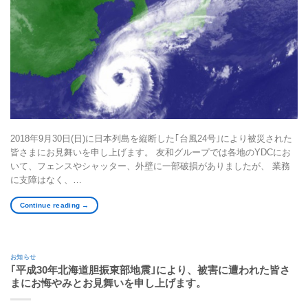
2018年9月30日(日)に日本列島を縦断した｢台風24号｣により被災された
皆さまにお見舞いを申し上げます。 友和グループでは各地のYDCにお
いて、フェンスやシャッター、外壁に一部破損がありましたが、 業務
に支障はなく、…
Continue reading
→
お知らせ
｢平成30年北海道胆振東部地震｣により、被害に遭われた皆さ
まにお悔やみとお見舞いを申し上げます。