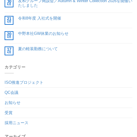
友和グループ商談会／Autumn & Winter Collection 2026を開催い
30
6月
たしました
令和8年度 入社式を開催
21
4月
中野本社GW休業のお知らせ
20
4月
夏の軽装勤務について
17
4月
カテゴリー
ISO推進プロジェクト
QC会議
お知らせ
受賞
採用ニュース
アーカイブ