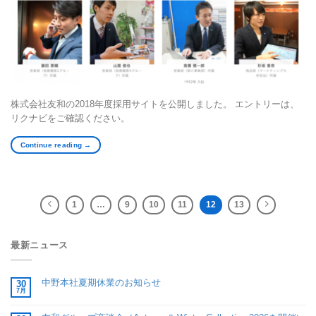
株式会社友和の2018年度採用サイトを公開しました。 エントリーは、
リクナビをご確認ください。
Continue reading
→
1
…
9
10
11
12
13
最新ニュース
中野本社夏期休業のお知らせ
30
7月