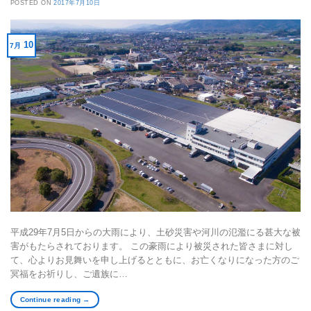
POSTED ON
2017年7月10日
10
7月
平成29年7月5日からの大雨により、土砂災害や河川の氾濫にる甚大な被
害がもたらされております。 この豪雨により被災された皆さまに対し
て、心よりお見舞いを申し上げるとともに、お亡くなりになった方のご
冥福をお祈りし、ご遺族に…
Continue reading
→