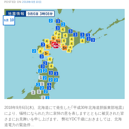
POSTED ON
2018年9月10日
10
9月
2018年9月6日(木)、北海道にて発生した｢平成30年北海道胆振東部地震｣
により、犠牲になられた方に哀悼の意を表しますとともに被災された皆
さまにお見舞いを申し上げます。 弊社YDC千歳におきましては、北海
道電力の緊急停…