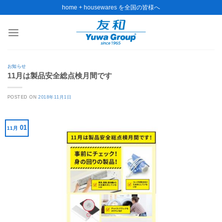
Skip
home + housewares を全国の皆様へ
to
content
お知らせ
11月は製品安全総点検月間です
POSTED ON
2018年11月1日
01
11月