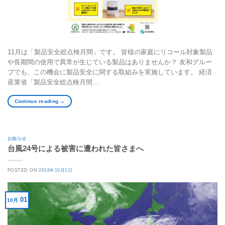
11月は「製品安全総点検月間」です。 皆様の家庭にリコール対象製品
や長期間の使用で異常が生じている製品はありませんか？ 友和グルー
プでも、この機会に製品安全に関する取組みを実施しています。 経済
産業省「製品安全総点検月間…
Continue reading
→
お知らせ
台風24号による被害に遭われた皆さまへ
POSTED ON
2018年10月1日
01
10月