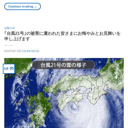
Continue reading
→
お知らせ
｢台風21号｣の被害に遭われた皆さまにお悔やみとお見舞いを
申し上げます
POSTED ON
2018年9月5日
05
9月